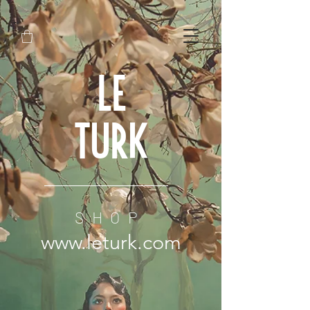
LE
TURK
SHOP
www.leturk.com