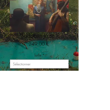
Badabim Jazz II
Prix
249,00 €
Taille
*
Quantité
*
Ajouter au panier