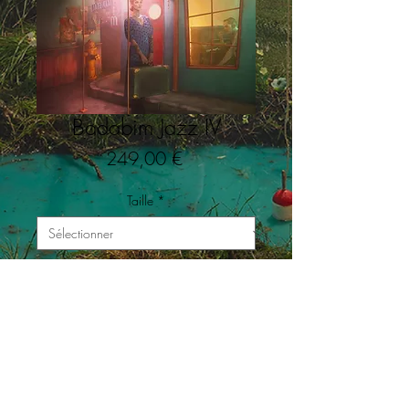
Badabim Jazz IV
Prix
249,00 €
Taille
*
Quantité
*
Ajouter au panier