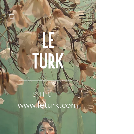
LE
TURK
SHOP
www.leturk.com